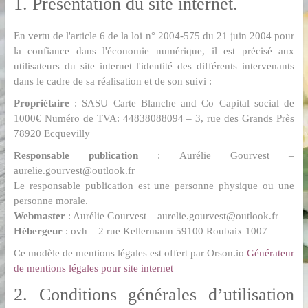
Yvelines
1. Présentation du site internet.
78
En vertu de l'article 6 de la loi n° 2004-575 du 21 juin 2004 pour
la confiance dans l'économie numérique, il est précisé aux
–
utilisateurs du site internet l'identité des différents intervenants
dans le cadre de sa réalisation et de son suivi :
Carte
Propriétaire
: SASU Carte Blanche and Co Capital social de
1000€ Numéro de TVA: 44838088094 – 3, rue des Grands Près
Blanche
78920 Ecquevilly
and
Responsable publication
: Aurélie Gourvest –
aurelie.gourvest@outlook.fr
Le responsable publication est une personne physique ou une
Co
personne morale.
Webmaster
: Aurélie Gourvest – aurelie.gourvest@outlook.fr
Organisation
Hébergeur
: ovh – 2 rue Kellermann 59100 Roubaix 1007
de
mariage
Ce modèle de mentions légales est offert par Orson.io
Générateur
et
de mentions légales pour site internet
créateur
d'évènements
2. Conditions générales d’utilisation