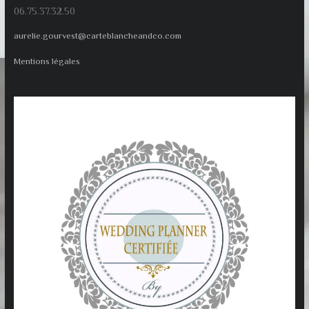
06.75.37.32.50
aurelie.gourvest@carteblancheandco.com
Mentions légales