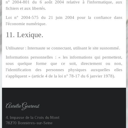
n° 2004-801 du 6 août 2004 relative à l'informatique, aux
fichiers et aux libertés.
Loi n° 2004-575 du 21 juin 2004 pour la confiance dans
l'économie numérique.
11. Lexique.
Utilisateur : Internaute se connectant, utilisant le site susnommé.
Informations personnelles : « les informations qui permettent,
sous quelque forme que ce soit, directement ou non,
l'identification des personnes physiques auxquelles elles
s'appliquent » (article 4 de la loi n° 78-17 du 6 janvier 1978).
Aurélie Gourvest
4, Impasse de la Croix du Mont
78270 Bonnières-sur-Seine