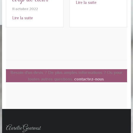
about Un mariage é
Lire la suite
11 octobre 2022
about Mes « créateurs de faire-part » coup de cœur
Lire la suite
Besoin d'un devis ? De plus amples informations ? Ou pour
toutes autres questions,
contactez-nous
.
Aurélie Gourvest