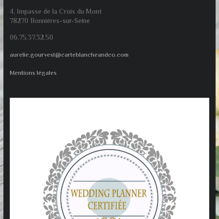
4, Impasse de la Croix du Mont
78270 Bonnières-sur-Seine
06.75.37.32.50
aurelie.gourvest@carteblancheandco.com
Mentions légales