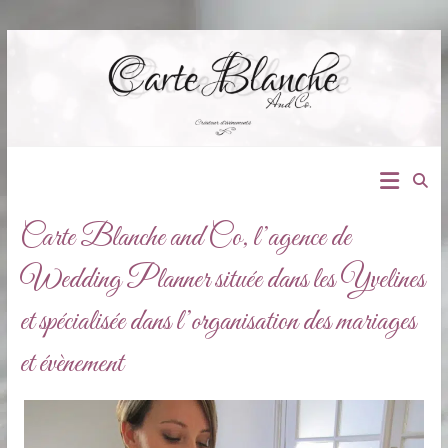
Skip
to
content
Agence
de
Carte Blanche and Co, l’agence de
wedding
Wedding Planner située dans les Yvelines
planner
et spécialisée dans l’organisation des mariages
dans
et évènement
les